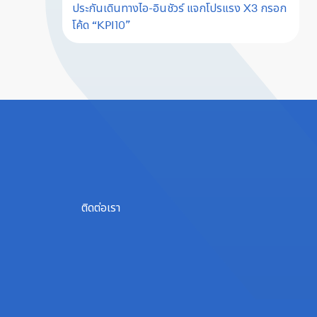
ประกันเดินทางไอ-อินชัวร์ แจกโปรแรง X3 กรอก
โค้ด “KPI10”
ติดต่อเรา