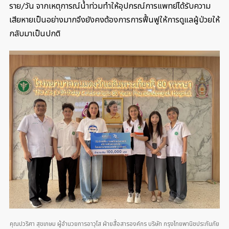
ราย/วัน จากเหตุการณ์น้ำท่วมทำให้อุปกรณ์การแพทย์ได้รับความ
เสียหายเป็นอย่างมากจึงยังคงต้องการการฟื้นฟูให้การดูแลผู้ป่วยให้
กลับมาเป็นปกติ
คุณปวริศา สุขเกษม ผู้อำนวยการอาวุโส ฝ่ายสื่อสารองค์กร บริษัท กรุงไทยพานิชประกันภัย