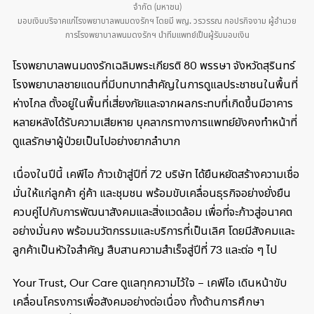
จำกัด (มหาชน)
มอบเงินบริจาคแก่โรงพยาบาลพนมดงรักฯ โดยมี พญ. วรวรรณ กอปรกิจงาม ผู้อำนวย
การโรงพยาบาลพนมดงรักฯ นำทีมแพทย์เป็นผู้รับมอบเงิน
โรงพยาบาลพนมดงรักเฉลิมพระเกียรติ 80 พรรษา จังหวัดสุรินทร์
โรงพยาบาลชายแดนที่มีบทบาทสำคัญในการดูแลประชาชนในพื้นที่
ห่างไกล ตั้งอยู่ในพื้นที่เสี่ยงภัยและจากผลกระทบที่เกิดขึ้นมีอาคาร
หลายหลังได้รับความเสียหาย บุคลากรทางการแพทย์ยังคงทำหน้าที่
ดูแลรักษาผู้ป่วยเป็นไปอย่างยากลำบาก
เนื่องในปีนี้ เคพีไอ ก้าวเข้าสู่ปีที่ 72 บริษัท ได้ยืนหยัดสร้างความเชื่อ
มั่นให้แก่ลูกค้า คู่ค้า และชุมชน พร้อมขับเคลื่อนธุรกิจอย่างยั่งยืน
ควบคู่ไปกับการพัฒนาสังคมและสิ่งแวดล้อม เพื่อที่จะก้าวสู่อนาคต
อย่างมั่นคง พร้อมนวัตกรรมและบริการที่เป็นเลิศ โดยมีสังคมและ
ลูกค้าเป็นหัวใจสำคัญ สืบสานความสำเร็จสู่ปีที่ 73 และต่อ ๆ ไป
Your Trust, Our Care ดูแลทุกความไว้ใจ – เคพีไอ เดินหน้าขับ
เคลื่อนโครงการเพื่อสังคมอย่างต่อเนื่อง ทั้งด้านการศึกษา