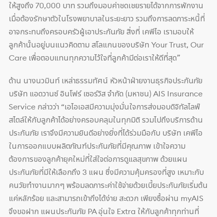
ให้สูงถึง 70,000 บาท รวมถึงมอบค่าชดเชยรายได้จากการพักงาน
เมื่อต้องรักษาตัวในโรงพยาบาลในระยะยาว รวมถึงการลดภาระหนี้ที่
อาจกระทบถึงครอบครัวผู้เอาประกันภัย สิ่งที่ เคพีไอ เรามอบให้
ลูกค้านั้นอยู่บนแนวคิดตาม สโลแกนของบริษัท Your Trust, Our
Care เพื่อตอบแทนทุกความไว้ใจที่ลูกค้ามีต่อเราให้ดีที่สุด”
ด้าน นางนวมินท์ เหล่าธรรมทัศน์ หัวหน้าฝ่ายงานธุรกิจประกันภัย
บริษัท แอดวานซ์ อินโฟร์ เซอร์วิส จำกัด (มหาชน) AIS Insurance
Service กล่าวว่า “เอไอเอสมีความมุ่งมั่นใจการส่งมอบดิจิทัลไลฟ์
สไตล์ให้กับลูกค้าได้อย่างครอบคลุมในทุกมิติ รวมไปถึงบริการด้าน
ประกันภัย เราจึงมีความยินดีอย่างยิ่งที่ได้ร่วมมือกับ บริษัท เคพีไอ
ในการออกแบบผลิตภัณฑ์ประกันภัยที่มีคุณภาพ เข้าใจความ
ต้องการของลูกค้ายุคใหม่ที่ใส่ใจต่อการดูแลสุขภาพ ด้วยแผน
ประกันภัยที่มีให้เลือกถึง 3 แผน ซึ่งมีความคุ้มครองที่สูง เหมาะกับ
คนวัยทำงานมากๆ พร้อมลดภาระค่าใช้จ่ายด้วยเบี้ยประกันภัยเริ่มต้น
แค่หลักร้อย และสามารถเข้าถึงได้ง่าย สะดวก เพียงซื้อผ่าน myAIS
จึงขอฝาก แผนประกันภัย PA อุ่นใจ Extra ให้กับลูกค้าทุกท่านที่