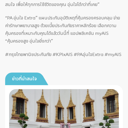
สนใจ เพื่อให้ทุกการใช้ชีวิตของคุณ อุ่นใจได้กว่าที่เคย”
“PA อุ่นใจ Extra” แผนประกันอุบัติเหตุที่คุ้มครองครอบคลุม จ่าย
ค่ารักษาพยาบาลสูง ด้วยเบี้ยประกันภัยราคาหลักร้อย เลือกความ
คุ้มครองที่เหมาะกับคุณได้แล้ววันนี้ที่ แอปพลิเคชัน myAIS
“คุ้มครองสูง อุ่นใจยิ่งกว่า”
#กรุงไทยพานิชประกันภัย #KPIxAIS #PAอุ่นใจExtra #myAIS
ข่าวที่น่าสนใจ