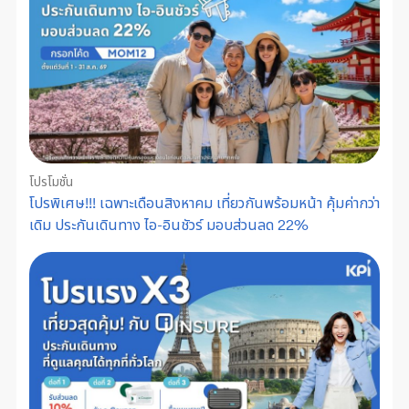
โปรโมชั่น
โปรพิเศษ!!! เฉพาะเดือนสิงหาคม เที่ยวกันพร้อมหน้า คุ้มค่ากว่า
เดิม ประกันเดินทาง ไอ-อินชัวร์ มอบส่วนลด 22%