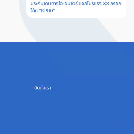
ประกันเดินทางไอ-อินชัวร์ แจกโปรแรง X3 กรอก
โค้ด “KPI10”
ติดต่อเรา