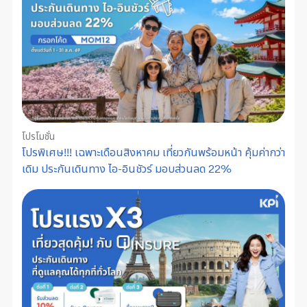
โปรโมชั่น
โปรพิเศษ!!! เฉพาะเดือนสิงหาคม เที่ยวกันพร้อมหน้า คุ้มค่ากว่า
เดิม ประกันเดินทาง ไอ-อินชัวร์ มอบส่วนลด 22%