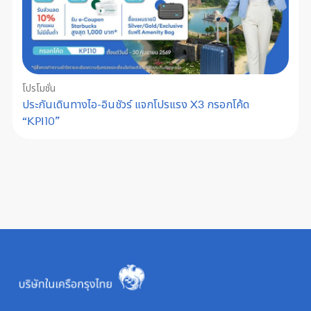
โปรโมชั่น
ประกันเดินทางไอ-อินชัวร์ แจกโปรแรง X3 กรอกโค้ด
“KPI10”