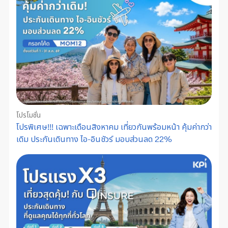
โปรโมชั่น
โปรพิเศษ!!! เฉพาะเดือนสิงหาคม เที่ยวกันพร้อมหน้า คุ้มค่ากว่า
เดิม ประกันเดินทาง ไอ-อินชัวร์ มอบส่วนลด 22%