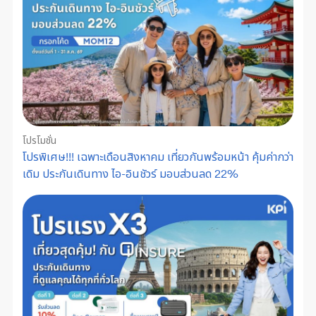
โปรโมชั่น
โปรพิเศษ!!! เฉพาะเดือนสิงหาคม เที่ยวกันพร้อมหน้า คุ้มค่ากว่า
เดิม ประกันเดินทาง ไอ-อินชัวร์ มอบส่วนลด 22%