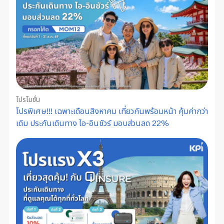
โปรโมชั่น
โปรพิเศษ!!! เฉพาะเดือนสิงหาคม เที่ยวกันพร้อมหน้า คุ้มค่ากว่า
เดิม ประกันเดินทาง ไอ-อินชัวร์ มอบส่วนลด 22%