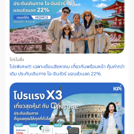
โปรโมชั่น
โปรพิเศษ!!! เฉพาะเดือนสิงหาคม เที่ยวกันพร้อมหน้า คุ้มค่ากว่า
เดิม ประกันเดินทาง ไอ-อินชัวร์ มอบส่วนลด 22%