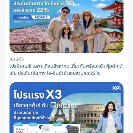
โปรโมชั่น
โปรพิเศษ!!! เฉพาะเดือนสิงหาคม เที่ยวกันพร้อมหน้า คุ้มค่ากว่า
เดิม ประกันเดินทาง ไอ-อินชัวร์ มอบส่วนลด 22%