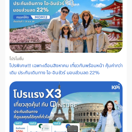
โปรโมชั่น
โปรพิเศษ!!! เฉพาะเดือนสิงหาคม เที่ยวกันพร้อมหน้า คุ้มค่ากว่า
เดิม ประกันเดินทาง ไอ-อินชัวร์ มอบส่วนลด 22%