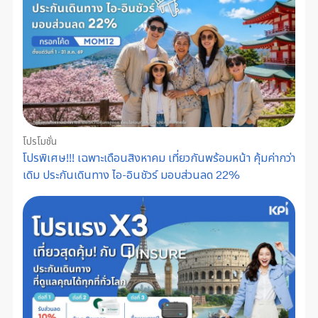
โปรโมชั่น
โปรพิเศษ!!! เฉพาะเดือนสิงหาคม เที่ยวกันพร้อมหน้า คุ้มค่ากว่า
เดิม ประกันเดินทาง ไอ-อินชัวร์ มอบส่วนลด 22%