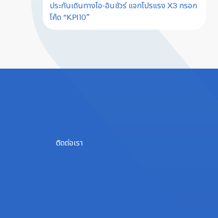
ประกันเดินทางไอ-อินชัวร์ แจกโปรแรง X3 กรอก
โค้ด “KPI10”
ติดต่อเรา