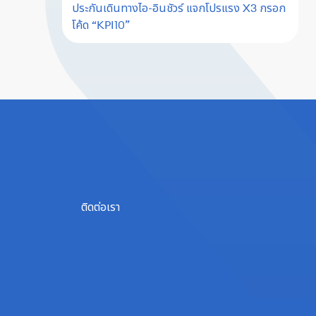
ประกันเดินทางไอ-อินชัวร์ แจกโปรแรง X3 กรอก
โค้ด “KPI10”
ติดต่อเรา