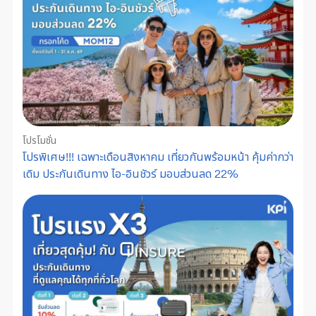
โปรโมชั่น
โปรพิเศษ!!! เฉพาะเดือนสิงหาคม เที่ยวกันพร้อมหน้า คุ้มค่ากว่า
เดิม ประกันเดินทาง ไอ-อินชัวร์ มอบส่วนลด 22%