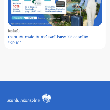
โปรโมชั่น
ประกันเดินทางไอ-อินชัวร์ แจกโปรแรง X3 กรอกโค้ด
“KPI10”