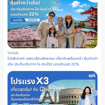
โปรโมชั่น
โปรพิเศษ!!! เฉพาะเดือนสิงหาคม เที่ยวกันพร้อมหน้า คุ้มค่ากว่า
เดิม ประกันเดินทาง ไอ-อินชัวร์ มอบส่วนลด 22%