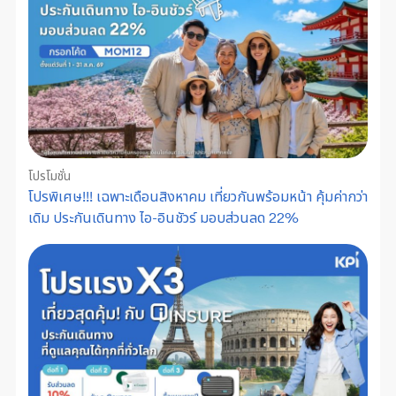
โปรโมชั่น
โปรพิเศษ!!! เฉพาะเดือนสิงหาคม เที่ยวกันพร้อมหน้า คุ้มค่ากว่า
เดิม ประกันเดินทาง ไอ-อินชัวร์ มอบส่วนลด 22%