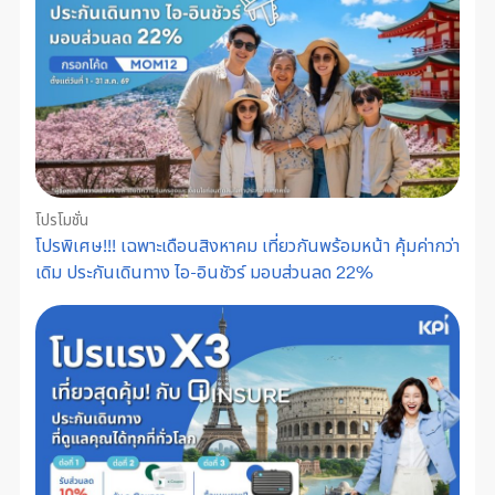
โปรโมชั่น
โปรพิเศษ!!! เฉพาะเดือนสิงหาคม เที่ยวกันพร้อมหน้า คุ้มค่ากว่า
เดิม ประกันเดินทาง ไอ-อินชัวร์ มอบส่วนลด 22%