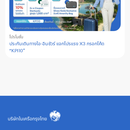
โปรโมชั่น
ประกันเดินทางไอ-อินชัวร์ แจกโปรแรง X3 กรอกโค้ด
“KPI10”