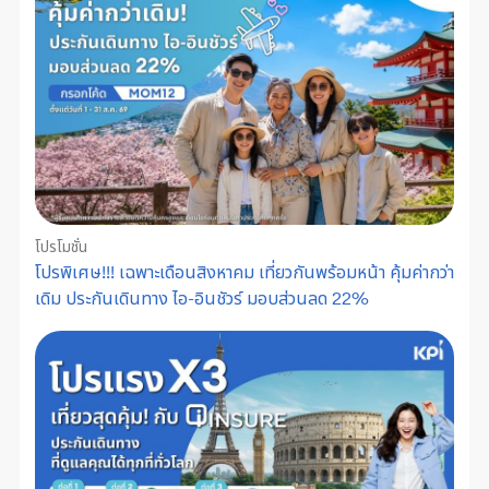
โปรโมชั่น
โปรพิเศษ!!! เฉพาะเดือนสิงหาคม เที่ยวกันพร้อมหน้า คุ้มค่ากว่า
เดิม ประกันเดินทาง ไอ-อินชัวร์ มอบส่วนลด 22%