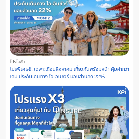
โปรโมชั่น
โปรพิเศษ!!! เฉพาะเดือนสิงหาคม เที่ยวกันพร้อมหน้า คุ้มค่ากว่า
เดิม ประกันเดินทาง ไอ-อินชัวร์ มอบส่วนลด 22%