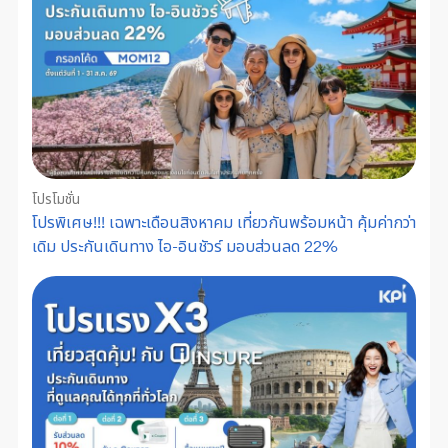
โปรโมชั่น
โปรพิเศษ!!! เฉพาะเดือนสิงหาคม เที่ยวกันพร้อมหน้า คุ้มค่ากว่า
เดิม ประกันเดินทาง ไอ-อินชัวร์ มอบส่วนลด 22%