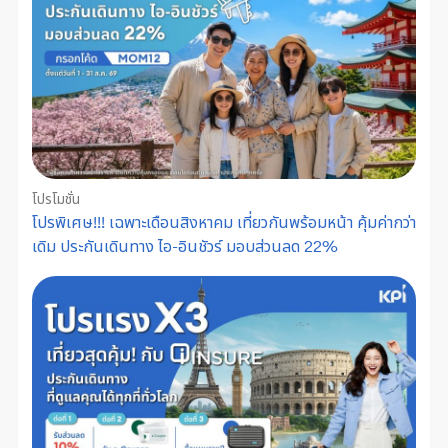
โปรโมชั่น
โปรพิเศษ!!! เฉพาะเดือนสิงหาคม เที่ยวกันพร้อมหน้า คุ้มค่ากว่า
เดิม ประกันเดินทาง ไอ-อินชัวร์ มอบส่วนลด 22%