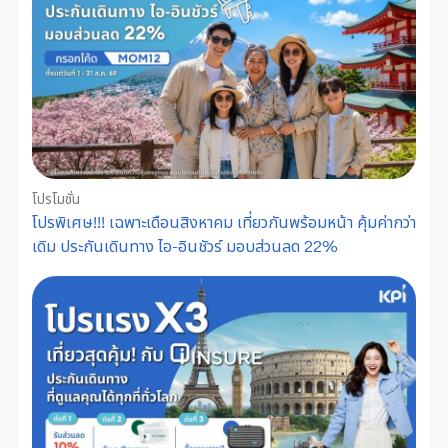
โปรโมชั่น
โปรพิเศษ!!! เฉพาะเดือนสิงหาคม เที่ยวกันพร้อมหน้า คุ้มค่ากว่า
เดิม ประกันเดินทาง ไอ-อินชัวร์ มอบส่วนลด 22%