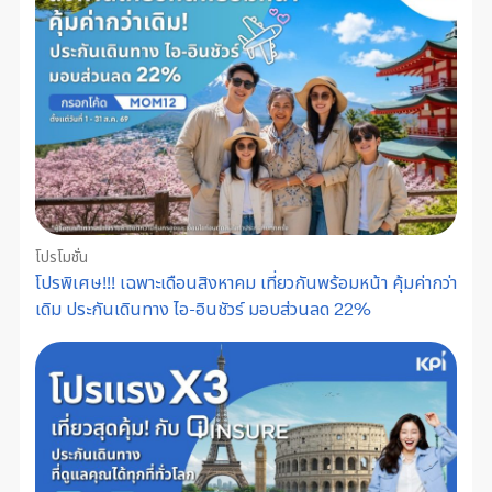
โปรโมชั่น
โปรพิเศษ!!! เฉพาะเดือนสิงหาคม เที่ยวกันพร้อมหน้า คุ้มค่ากว่า
เดิม ประกันเดินทาง ไอ-อินชัวร์ มอบส่วนลด 22%