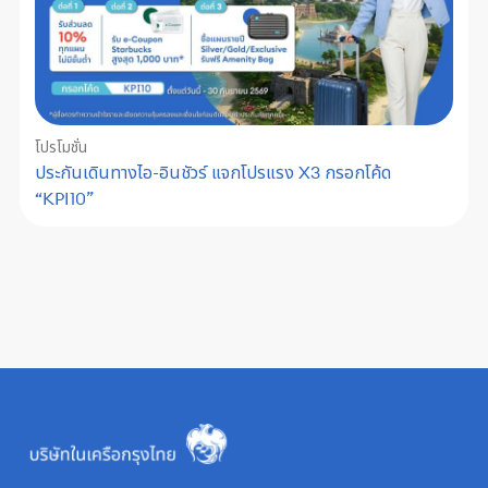
โปรโมชั่น
ประกันเดินทางไอ-อินชัวร์ แจกโปรแรง X3 กรอกโค้ด
“KPI10”