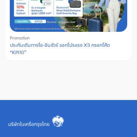
Promotion
ประกันเดินทางไอ-อินชัวร์ แจกโปรแรง X3 กรอกโค้ด
“KPI10”