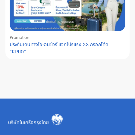
Promotion
ประกันเดินทางไอ-อินชัวร์ แจกโปรแรง X3 กรอกโค้ด
“KPI10”