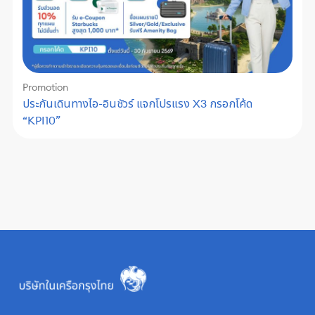
Promotion
ประกันเดินทางไอ-อินชัวร์ แจกโปรแรง X3 กรอกโค้ด
“KPI10”