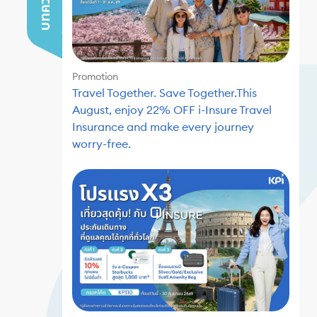
Promotion
Travel Together. Save Together.This
August, enjoy 22% OFF i-Insure Travel
Insurance and make every journey
worry-free.