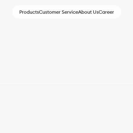
Products
Customer Service
About Us
Career