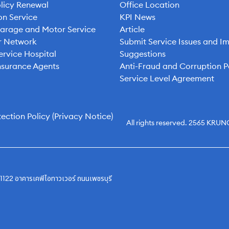
licy Renewal
Office Location
on Service
KPI News
Garage and Motor Service
Article
ur Network
Submit Service Issues and 
ervice Hospital
Suggestions
nsurance Agents
Anti-Fraud and Corruption P
Service Level Agreement
ection Policy (Privacy Notice)
All rights reserved. 2565 
่ 1122 อาคารเคพีไอทาวเวอร์ ถนนเพชรบุรี