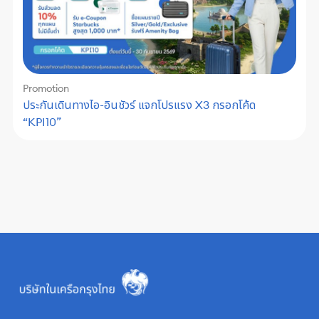
Promotion
ประกันเดินทางไอ-อินชัวร์ แจกโปรแรง X3 กรอกโค้ด
“KPI10”