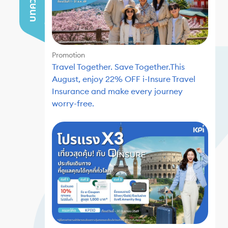
Promotion
Travel Together. Save Together.This
August, enjoy 22% OFF i-Insure Travel
Insurance and make every journey
worry-free.