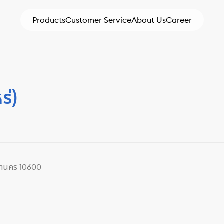
Products
Customer Service
About Us
Career
ร่)
มหานคร 10600