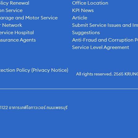
licy Renewal
Office Location
on Service
KPI News
Garage and Motor Service
Article
ur Network
Submit Service Issues and 
ervice Hospital
Suggestions
nsurance Agents
Anti-Fraud and Corruption P
Service Level Agreement
ection Policy (Privacy Notice)
All rights reserved. 2565 
่ 1122 อาคารเคพีไอทาวเวอร์ ถนนเพชรบุรี