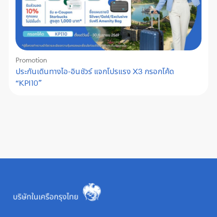
Promotion
ประกันเดินทางไอ-อินชัวร์ แจกโปรแรง X3 กรอกโค้ด
“KPI10”