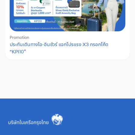
Promotion
ประกันเดินทางไอ-อินชัวร์ แจกโปรแรง X3 กรอกโค้ด
“KPI10”